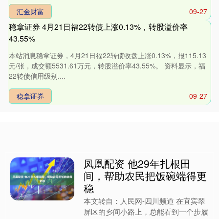
汇金财富
09-27
稳拿证券 4月21日福22转债上涨0.13%，转股溢价率
43.55%
本站消息稳拿证券，4月21日福22转债收盘上涨0.13%，报115.13
元/张，成交额5531.61万元，转股溢价率43.55%。 资料显示，福
22转债信用级别....
稳拿证券
09-27
凤凰配资 他29年扎根田
间，帮助农民把饭碗端得更
稳
本文转自：人民网-四川频道 在宜宾翠
屏区的乡间小路上，总能看到一个步履