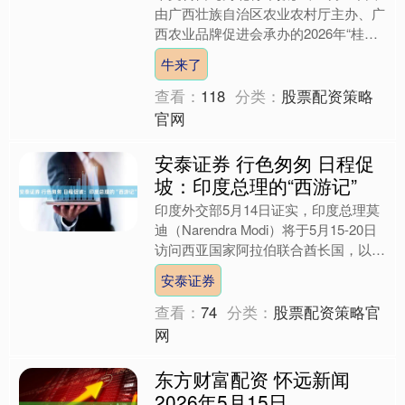
由广西壮族自治区农业农村厅主办、广
西农业品牌促进会承办的2026年“桂字
号”农业品牌夏季水果丰收季暨新派茶
牛来了
饮产品推广活动，....
查看：
118
分类：
股票配资策略
官网
安泰证券 行色匆匆 日程促
坡：印度总理的“西游记”
印度外交部5月14日证实，印度总理莫
迪（Narendra Modi）将于5月15-20日
访问西亚国家阿拉伯联合酋长国，以及
荷兰、瑞典、挪威、意大利等四个欧洲
安泰证券
国家....
查看：
74
分类：
股票配资策略官
网
东方财富配资 怀远新闻
2026年5月15日