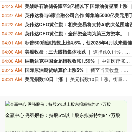
04:42 AM
美战略石油储备降至3亿桶以下 国际油价显著上涨
04:27 AM
04:22 AM
04:22 AM
英伟达CEO黄仁勋：全部资金均为第三方资本。
04:01 AM
04:00 AM
美股收盘：三大股指集体收跌
道指跌0.11%，标普500指数跌0.06%，纳指跌0.32%。Coherent Corp跌14.23%，Lumentum Holdings Inc. Common Stock When Issued跌8.56%，Ciena科技跌5.98%，Verisk Analytics跌5.55%，Arm Holdings Plc跌5.23%。“七姐妹”方面：亚马逊涨1.30%，微软涨1.23%，特斯拉涨0.70%，谷歌涨0.69%，Meta Platforms涨0.48%，苹果跌1.56%，英伟达跌2.87%。
04:00 AM
纳斯达克中国金龙指数收涨1.59%
中进医疗涨36.74%，中比能源涨17.00%，陆金所控股涨11.33%，BOSS直聘涨5.92%，中汽系统涨5.59%。
03:42 AM
国际原油期货结算价上涨5%
截至当天收盘，纽约商品交易所9月交货的轻质原油期货价格上涨3.95美元，收于每桶82.13美元，涨幅为5.05%；10月交货的伦敦布伦特原油期货价格上涨4.17美元，收于每桶87.72美元，涨幅为4.99%。
03:31 AM
美元指数10日上涨
美元指数10日上涨。衡量美元对六种主要货币的美元指数当天上涨0.27%，在汇市尾市收于99.809。截至纽约汇市尾市，1欧元兑换1.1542美元，低于前一交易日的1.1564美元；1英镑兑换1.3509美元，高于前一交易日的1.3499美元。1美元兑换159.24日元，高于前一交易日的157.55日元；1美元兑换0.8101瑞士法郎，高于前一交易日的0.8076瑞士法郎；1美元兑换1.3942加元，高于前一交易日的1.3937加元；1美元兑换9.5016瑞典克朗，高于前一交易日的9.4701瑞典克朗。
金赢中心 秀强股份：持股5%以上股东拟减持约817万股