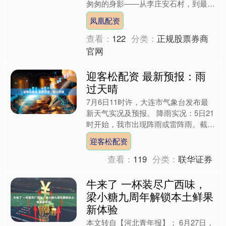
匆匆的身影——从李庄安石村，到最南
端的李端其林村，再到北大门白花镇白
凤凰配资
安村，伍燕翔的足迹遍及....
查看：
122
分类：
正规股票券商
官网
迎客松配资 最新预报：雨
过天晴
7月6日11时许，大连市气象台发布最
新天气实况及预报。 降雨实况：5日21
时开始，我市出现阵雨或雷阵雨。截至
6日11时，全市平均降雨量21.8毫米。
迎客松配资
最大降雨量1....
查看：
119
分类：
联华证券
牛来了 一杯装尽广西味，
梁小糖九周年解锁本土鲜果
新体验
本文转自【河北青年报】； 6月27日，