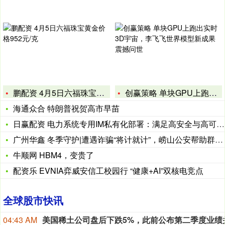
鹏配资 4月5日六福珠宝黄金价格952元/克
创赢策略 单块GPU上跑出实时3D宇宙，李飞飞世界模型新成果
海通众合 特朗普祝贺高市早苗
日赢配资 电力系统专用IM私有化部署：满足高安全与高可靠要求
广州华鑫 冬季守护|遭遇诈骗“将计就计”，崂山公安帮助群众追
牛顺网 HBM4，变贵了
配资乐 EVNIA弈威安信工校园行 “健康+AI”双核电竞点
全球股市快讯
04:43 AM