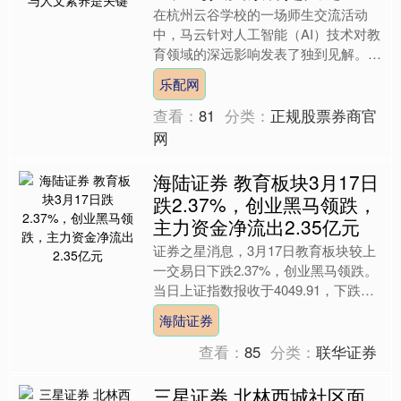
在杭州云谷学校的一场师生交流活动
中，马云针对人工智能（AI）技术对教
育领域的深远影响发表了独到见解。他
指出，AI的快速发展已彻底打破传统认
乐配网
知框架，整个社会尚未形....
查看：
81
分类：
正规股票券商官
网
海陆证券 教育板块3月17日
跌2.37%，创业黑马领跌，
主力资金净流出2.35亿元
证券之星消息，3月17日教育板块较上
一交易日下跌2.37%，创业黑马领跌。
当日上证指数报收于4049.91，下跌
0.85%。深证成指报收于14039.73，下
海陆证券
跌....
查看：
85
分类：
联华证券
三星证券 北林西城社区面