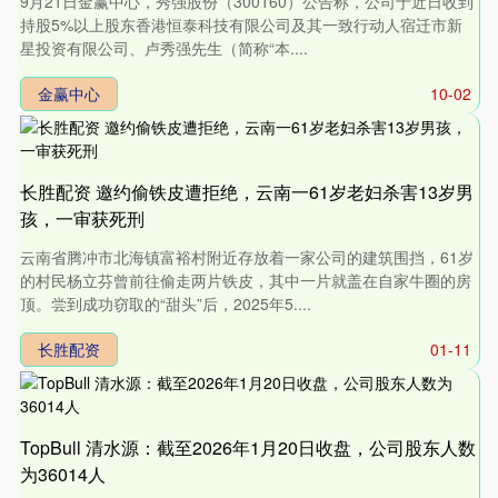
9月21日金赢中心，秀强股份（300160）公告称，公司于近日收到
持股5%以上股东香港恒泰科技有限公司及其一致行动人宿迁市新
星投资有限公司、卢秀强先生（简称“本....
金赢中心
10-02
长胜配资 邀约偷铁皮遭拒绝，云南一61岁老妇杀害13岁男
孩，一审获死刑
云南省腾冲市北海镇富裕村附近存放着一家公司的建筑围挡，61岁
的村民杨立芬曾前往偷走两片铁皮，其中一片就盖在自家牛圈的房
顶。尝到成功窃取的“甜头”后，2025年5....
长胜配资
01-11
TopBull 清水源：截至2026年1月20日收盘，公司股东人数
为36014人