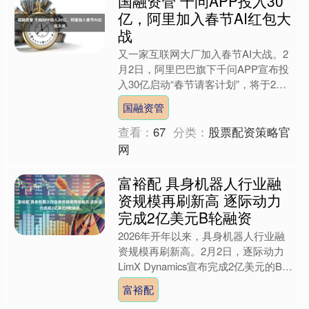
国融资管 千问APP投入30
亿，阿里加入春节AI红包大
战
又一家互联网大厂加入春节AI大战。2
月2日，阿里巴巴旗下千问APP宣布投
入30亿启动“春节请客计划”，将于2月6
日正式上线。春节期间，千问APP将联
国融资管
合淘宝闪购、....
查看：
67
分类：
股票配资策略官
网
富裕配 具身机器人行业融
资规模再刷新高 逐际动力
完成2亿美元B轮融资
2026年开年以来，具身机器人行业融
资规模再刷新高。2月2日，逐际动力
LimX Dynamics宣布完成2亿美元的B轮
融资。本轮融资由多家国内外知名机构
富裕配
投资人参....