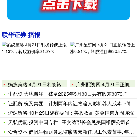
联华证券 播报
蚂蚁策略 4月21日利扬转债上涨1.13%，转股溢价率24.
广州配资网 4月21日正帆转债上涨0.91%，转股溢价率30
牛配资 大地海洋：截至2025年5月30日共有股东3073户
证配所 杭叉集团：计划两年内让物流人形机器人成本下降60%
沪深策略 10月25日隔夜要闻：美股收高 黄金结束九周连涨
天弘优配 投资中国专栏 | 王文涛部长会见美国维萨公司首席执
众合资本 健帆生物财务总监廖雪云新任职工代表董事, 年龄48