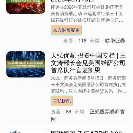
怀远县2026年花鼓灯灯会暨龙虾啤酒
美食消费季启动 怀远县举行第三十五
届花鼓灯灯会暨抵灯展演 怀远县开展
民法典宣传月法治主题书法活动 怀远
东方财富配资
县组织县处级离退休干部....
查看：
116
分类：
联华证券
天弘优配 投资中国专栏 | 王
文涛部长会见美国维萨公司
首席执行官麦凯恩
来源：商务微新闻 5月15日，商务部部
长王文涛会见美国维萨公司首席执行官
麦凯恩，双方围绕中美经贸关系、维萨
公司对华合作等议题进行交流。 来
天弘忧配
源：商务部新闻办公室....
查看：
89
分类：
正规股票券商官
网