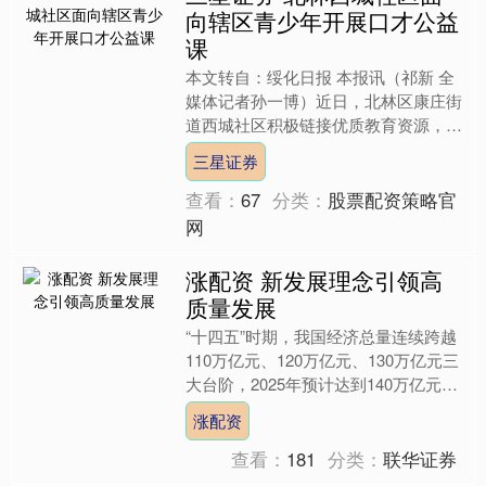
向辖区青少年开展口才公益
课
本文转自：绥化日报 本报讯（祁新 全
媒体记者孙一博）近日，北林区康庄街
道西城社区积极链接优质教育资源，携
手新潮口才学校，面向辖区7—15岁青
三星证券
少年开展免费口才公益....
查看：
67
分类：
股票配资策略官
网
涨配资 新发展理念引领高
质量发展
“十四五”时期，我国经济总量连续跨越
110万亿元、120万亿元、130万亿元三
大台阶，2025年预计达到140万亿元左
右，经济实力显著增强。在创新、协
涨配资
调、绿色、....
查看：
181
分类：
联华证券