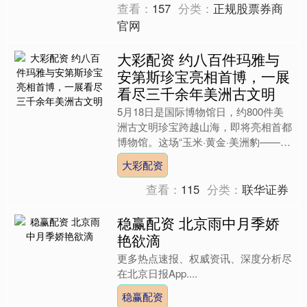
查看：
157
分类：
正规股票券商
官网
大彩配资 约八百件玛雅与
安第斯珍宝亮相首博，一展
看尽三千余年美洲古文明
5月18日是国际博物馆日，约800件美
洲古文明珍宝跨越山海，即将亮相首都
博物馆。这场“玉米·黄金·美洲豹——玛
雅与安第斯古代文明”大展汇集了墨西
大彩配资
哥、秘鲁两国20....
查看：
115
分类：
联华证券
稳赢配资 北京雨中月季娇
艳欲滴
更多热点速报、权威资讯、深度分析尽
在北京日报App....
稳赢配资